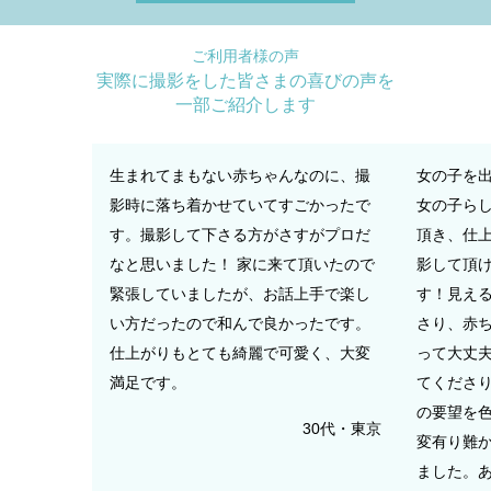
ご利用者様の声
実際に撮影をした皆さまの喜びの声を
一部ご紹介します
生まれてまもない赤ちゃんなのに、撮
女の子を
影時に落ち着かせていてすごかったで
女の子ら
す。撮影して下さる方がさすがプロだ
頂き、仕
なと思いました！ 家に来て頂いたので
影して頂
緊張していましたが、お話上手で楽し
す！見え
い方だったので和んで良かったです。
さり、赤
仕上がりもとても綺麗で可愛く、大変
って大丈
満足です。
てくださり
の要望を
30代・東京
変有り難か
ました。