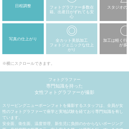
日程調整
フォトグラファー多数在
スタジオの
籍。出産日がずれても安
心
写真の仕上がり
全カット美肌加工
加工は軽く行
フォトジェニックな仕上
が多
がり
※横にスクロールできます。
フォトグラファー
専門知識を持った
女性フォトグラファーが撮影
スリーピングニューボーンフォトを撮影するスタッフは、全員が女
性のフォトグラファーで座学と実地試験を経ており専門知識を有し
ています。
安全面、衛生面、温度管理、新生児に負担のかからないポージング