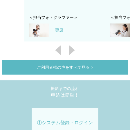
＜担当フォトグラファー＞
＜担当フ
栗原
ご利用者様の声をすべて見る
>
撮影までの流れ
申込は簡単！
①システム登録・ログイン