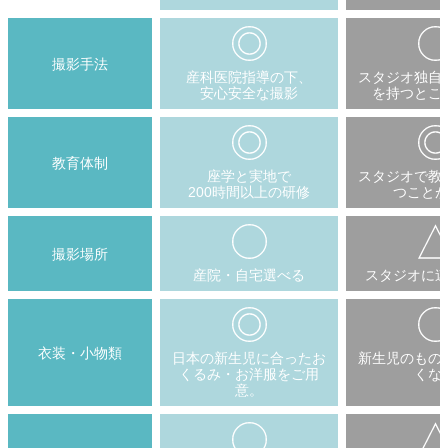
撮影手法
産科医院指導の下、
スタジオ独自
安心安全な撮影
を持つとこ
教育体制
座学と実地で
スタジオで教
200時間以上の研修
つこと
撮影場所
産院・自宅選べる
スタジオに
衣装・小物類
日本の新生児に合ったお
新生児のもの
くるみ・お洋服をご用
くな
意。