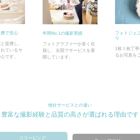
提携で安心
フォトジェ
年間No.1の撮影実績
り
院と提携し、
フォトグラファーが多く在
1枚１枚丁
されているサ
籍し、全国でサービスを展
るお写真を
安心です。
開しています。
他社サービスとの違い
豊富な撮影経験と品質の高さが
選ばれる理由です
スリーピング