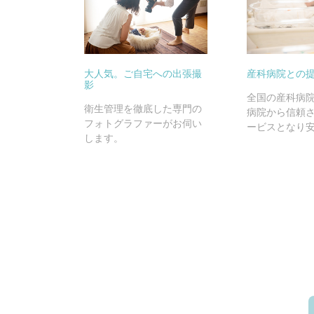
大人気。ご自宅への出張撮
産科病院との
影
全国の産科病
衛生管理を徹底した専門の
病院から信頼
フォトグラファーがお伺い
ービスとなり
します。