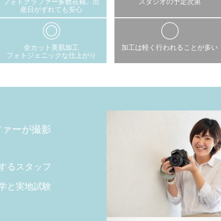
フォトグラファー多数在籍。出
スタジオの予定次第
産日がずれても安心
全カット美肌加工
加工は軽く行われることが多い
フォトジェニックな仕上がり
ファーが撮影
するスタッフ
学と実地試験