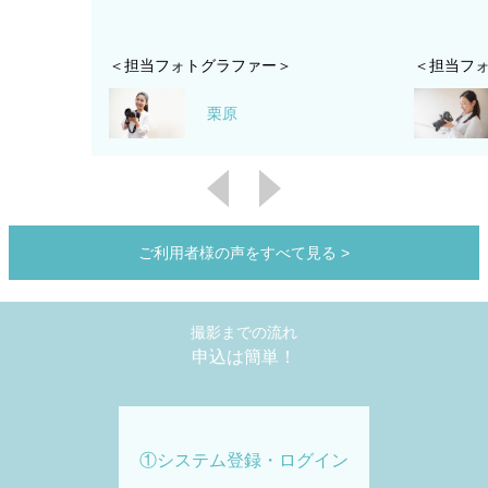
＜担当フォトグラファー＞
＜担当フ
栗原
ご利用者様の声をすべて見る
>
撮影までの流れ
申込は簡単！
①システム登録・ログイン