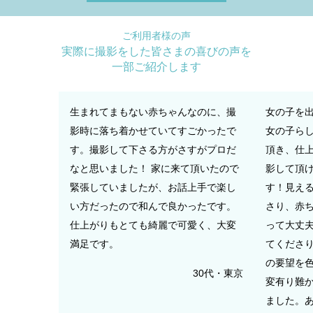
ご利用者様の声
実際に撮影をした皆さまの喜びの声を
一部ご紹介します
生まれてまもない赤ちゃんなのに、撮
女の子を
影時に落ち着かせていてすごかったで
女の子ら
す。撮影して下さる方がさすがプロだ
頂き、仕
なと思いました！ 家に来て頂いたので
影して頂
緊張していましたが、お話上手で楽し
す！見え
い方だったので和んで良かったです。
さり、赤
仕上がりもとても綺麗で可愛く、大変
って大丈
満足です。
てくださり
の要望を
30代・東京
変有り難か
ました。