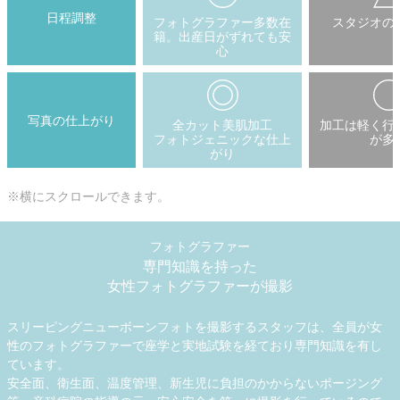
日程調整
フォトグラファー多数在
スタジオの
籍。出産日がずれても安
心
写真の仕上がり
全カット美肌加工
加工は軽く行
フォトジェニックな仕上
が多
がり
※横にスクロールできます。
フォトグラファー
専門知識を持った
女性フォトグラファーが撮影
スリーピングニューボーンフォトを撮影するスタッフは、全員が女
性のフォトグラファーで座学と実地試験を経ており専門知識を有し
ています。
安全面、衛生面、温度管理、新生児に負担のかからないポージング