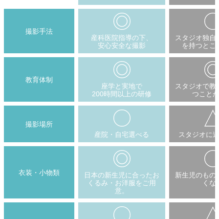
撮影手法
産科医院指導の下、
スタジオ独自
安心安全な撮影
を持つとこ
教育体制
座学と実地で
スタジオで教
200時間以上の研修
つこと
撮影場所
産院・自宅選べる
スタジオに
衣装・小物類
日本の新生児に合ったお
新生児のもの
くるみ・お洋服をご用
くな
意。