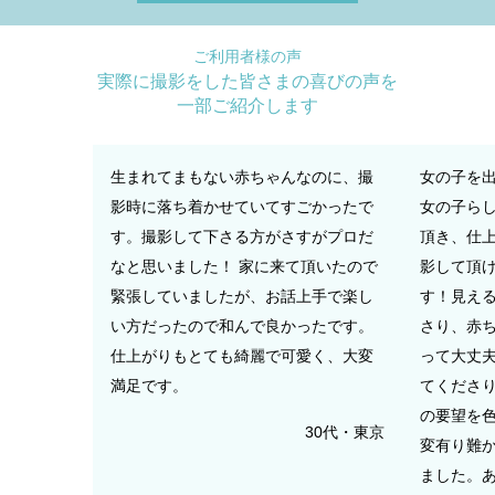
ご利用者様の声
実際に撮影をした皆さまの喜びの声を
一部ご紹介します
生まれてまもない赤ちゃんなのに、撮
女の子を
影時に落ち着かせていてすごかったで
女の子ら
す。撮影して下さる方がさすがプロだ
頂き、仕
なと思いました！ 家に来て頂いたので
影して頂
緊張していましたが、お話上手で楽し
す！見え
い方だったので和んで良かったです。
さり、赤
仕上がりもとても綺麗で可愛く、大変
って大丈
満足です。
てくださり
の要望を
30代・東京
変有り難か
ました。