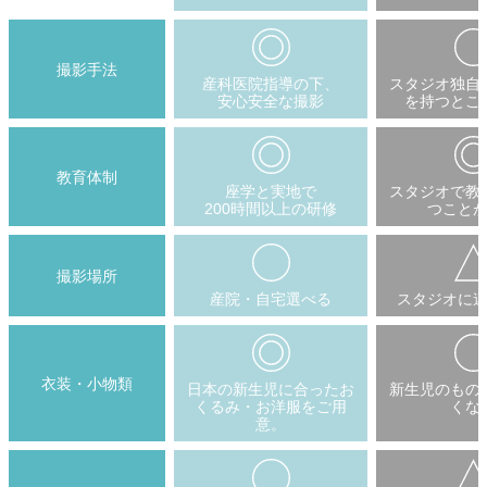
撮影手法
産科医院指導の下、
スタジオ独自
安心安全な撮影
を持つとこ
教育体制
座学と実地で
スタジオで教
200時間以上の研修
つこと
撮影場所
産院・自宅選べる
スタジオに
衣装・小物類
日本の新生児に合ったお
新生児のもの
くるみ・お洋服をご用
くな
意。