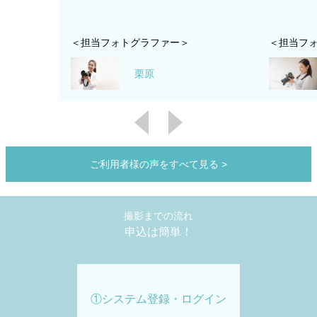
＜担当フォトグラファー＞
＜担当フ
栗原
ご利用者様の声をすべて見る
>
撮影までの流れ
申込は簡単！
①システム登録・ログイン