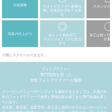
日程調整
フォトグラファー多数在
スタジオの
籍。出産日がずれても安
心
写真の仕上がり
全カット美肌加工
加工は軽く行
フォトジェニックな仕上
が多
がり
※横にスクロールできます。
フォトグラファー
専門知識を持った
女性フォトグラファーが撮影
スリーピングニューボーンフォトを撮影するスタッフは、全員が女
性のフォトグラファーで座学と実地試験を経ており専門知識を有し
ています。
安全面、衛生面、温度管理、新生児に負担のかからないポージング