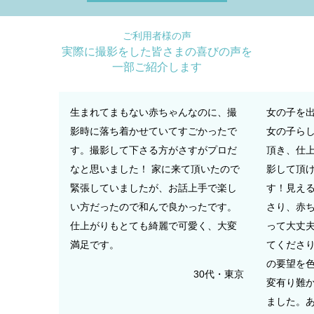
ご利用者様の声
実際に撮影をした皆さまの喜びの声を
一部ご紹介します
生まれてまもない赤ちゃんなのに、撮
女の子を
影時に落ち着かせていてすごかったで
女の子ら
す。撮影して下さる方がさすがプロだ
頂き、仕
なと思いました！ 家に来て頂いたので
影して頂
緊張していましたが、お話上手で楽し
す！見え
い方だったので和んで良かったです。
さり、赤
仕上がりもとても綺麗で可愛く、大変
って大丈
満足です。
てくださり
の要望を
30代・東京
変有り難か
ました。