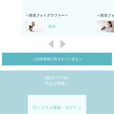
＜担当フォトグラファー＞
＜担当フ
栗原
ご利用者様の声をすべて見る
>
撮影までの流れ
申込は簡単！
①システム登録・ログイン