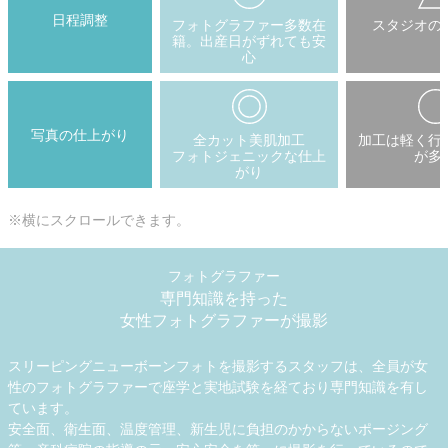
日程調整
フォトグラファー多数在
スタジオの
籍。出産日がずれても安
心
写真の仕上がり
全カット美肌加工
加工は軽く行
フォトジェニックな仕上
が多
がり
※横にスクロールできます。
フォトグラファー
専門知識を持った
女性フォトグラファーが撮影
スリーピングニューボーンフォトを撮影するスタッフは、全員が女
性のフォトグラファーで座学と実地試験を経ており専門知識を有し
ています。
安全面、衛生面、温度管理、新生児に負担のかからないポージング