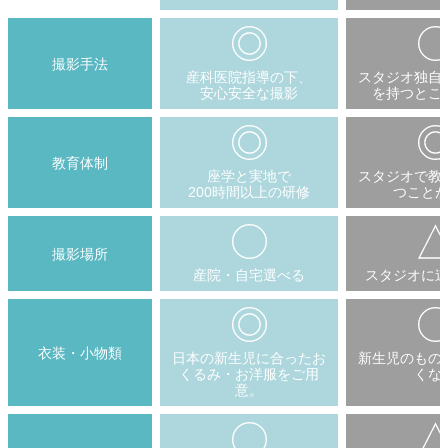
撮影手法
産科医院指導の下、
スタジオ独自
安心安全な撮影
を持つとこ
教育体制
座学と実地で
スタジオで教
200時間以上の研修
つこと
撮影場所
産院・自宅選べる
スタジオに
衣装・小物類
日本の新生児に合ったお
新生児のもの
くるみ・お洋服をご用
くな
意。