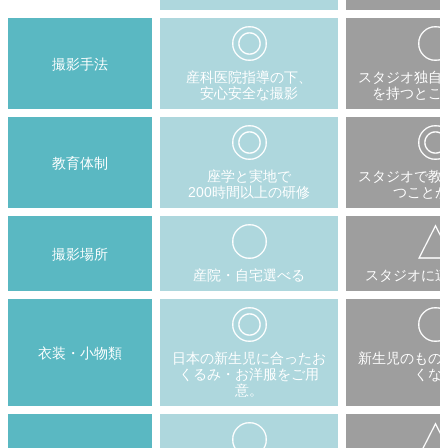
撮影手法
産科医院指導の下、
スタジオ独自
安心安全な撮影
を持つとこ
教育体制
座学と実地で
スタジオで教
200時間以上の研修
つこと
撮影場所
産院・自宅選べる
スタジオに
衣装・小物類
日本の新生児に合ったお
新生児のもの
くるみ・お洋服をご用
くな
意。