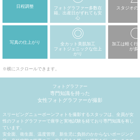
日程調整
フォトグラファー多数在
スタジオの
籍。出産日がずれても安
心
写真の仕上がり
全カット美肌加工
加工は軽く行
フォトジェニックな仕上
が多
がり
※横にスクロールできます。
フォトグラファー
専門知識を持った
女性フォトグラファーが撮影
スリーピングニューボーンフォトを撮影するスタッフは、全員が女
性のフォトグラファーで座学と実地試験を経ており専門知識を有し
ています。
安全面、衛生面、温度管理、新生児に負担のかからないポージング