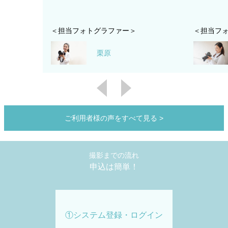
＜担当フォトグラファー＞
＜担当フ
栗原
ご利用者様の声をすべて見る
>
撮影までの流れ
申込は簡単！
①システム登録・ログイン