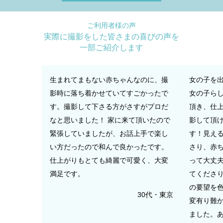
ご利用者様の声
実際に撮影をした皆さまの喜びの声を
一部ご紹介します
生まれてまもない赤ちゃんなのに、撮
女の子を
影時に落ち着かせていてすごかったで
女の子ら
す。撮影して下さる方がさすがプロだ
頂き、仕
なと思いました！ 家に来て頂いたので
影して頂
緊張していましたが、お話上手で楽し
す！見え
い方だったので和んで良かったです。
さり、赤
仕上がりもとても綺麗で可愛く、大変
って大丈
満足です。
てくださり
の要望を
30代・東京
変有り難か
ました。