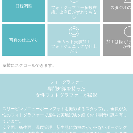
日程調整
フォトグラファー多数在
スタジオの
籍。出産日がずれても安
心
写真の仕上がり
全カット美肌加工
加工は軽く行
フォトジェニックな仕上
が多
がり
※横にスクロールできます。
フォトグラファー
専門知識を持った
女性フォトグラファーが撮影
スリーピングニューボーンフォトを撮影するスタッフは、全員が女
性のフォトグラファーで座学と実地試験を経ており専門知識を有し
ています。
安全面、衛生面、温度管理、新生児に負担のかからないポージング