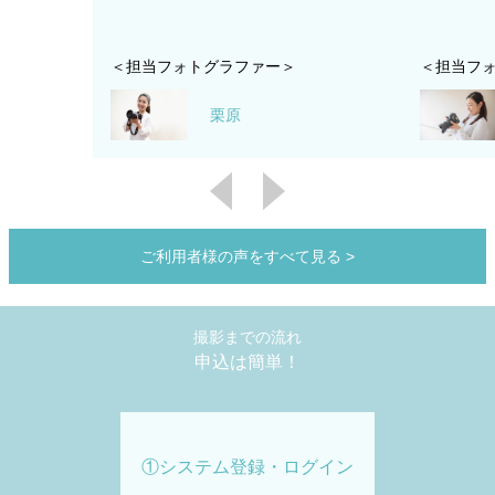
＜担当フォトグラファー＞
＜担当フ
栗原
ご利用者様の声をすべて見る
>
撮影までの流れ
申込は簡単！
①システム登録・ログイン