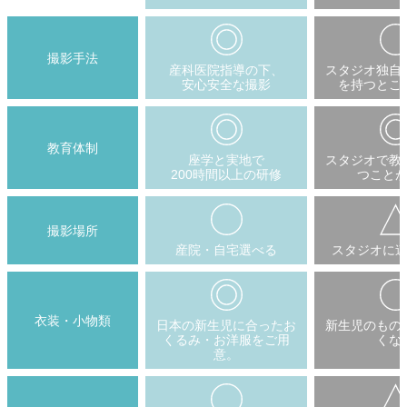
撮影手法
産科医院指導の下、
スタジオ独自
安心安全な撮影
を持つとこ
教育体制
座学と実地で
スタジオで教
200時間以上の研修
つこと
撮影場所
産院・自宅選べる
スタジオに
衣装・小物類
日本の新生児に合ったお
新生児のもの
くるみ・お洋服をご用
くな
意。