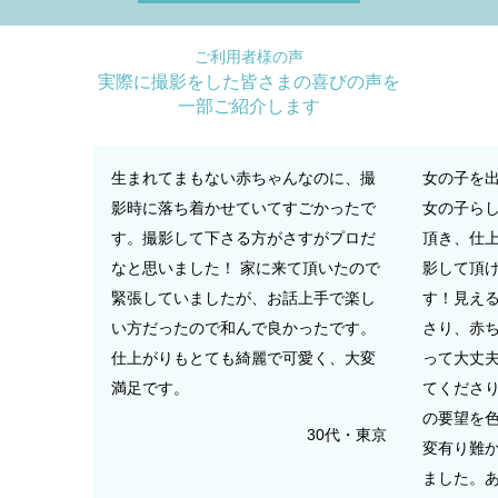
ご利用者様の声
実際に撮影をした皆さまの喜びの声を
一部ご紹介します
生まれてまもない赤ちゃんなのに、撮
女の子を
影時に落ち着かせていてすごかったで
女の子ら
す。撮影して下さる方がさすがプロだ
頂き、仕
なと思いました！ 家に来て頂いたので
影して頂
緊張していましたが、お話上手で楽し
す！見え
い方だったので和んで良かったです。
さり、赤
仕上がりもとても綺麗で可愛く、大変
って大丈
満足です。
てくださり
の要望を
30代・東京
変有り難か
ました。