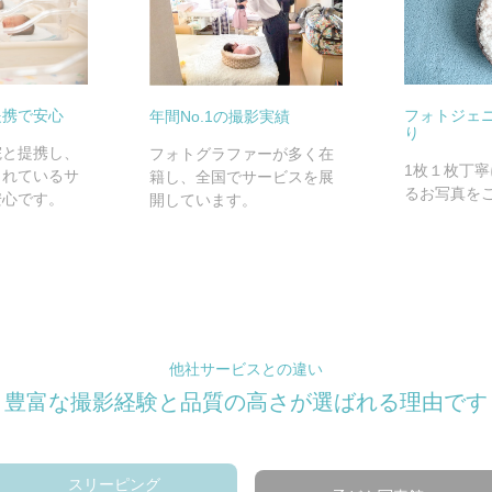
提携で安心
フォトジェ
年間No.1の撮影実績
り
院と提携し、
フォトグラファーが多く在
1枚１枚丁
されているサ
籍し、全国でサービスを展
るお写真を
安心です。
開しています。
他社サービスとの違い
豊富な撮影経験と品質の高さが
選ばれる理由です
スリーピング