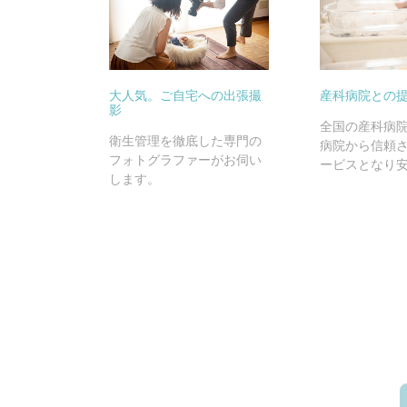
大人気。ご自宅への出張撮
産科病院との
影
全国の産科病
衛生管理を徹底した専門の
病院から信頼
フォトグラファーがお伺い
ービスとなり
します。